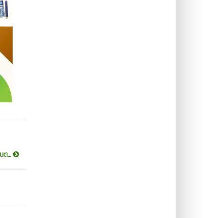
นต...