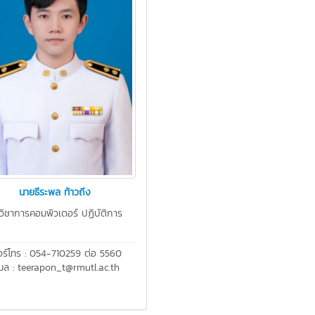
นายธีระพล ท้าวถึง
วิชาการคอมพิวเตอร์ ปฏิบัติการ
อร์โทร : 054-710259 ต่อ 5560
เมล : teerapon_t@rmutl.ac.th