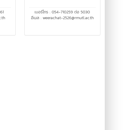
161
เบอร์โทร : 054-710259 ต่อ 5030
.th
อีเมล : weerachat-2526@rmutl.ac.th