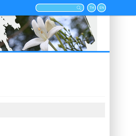
TH
EN