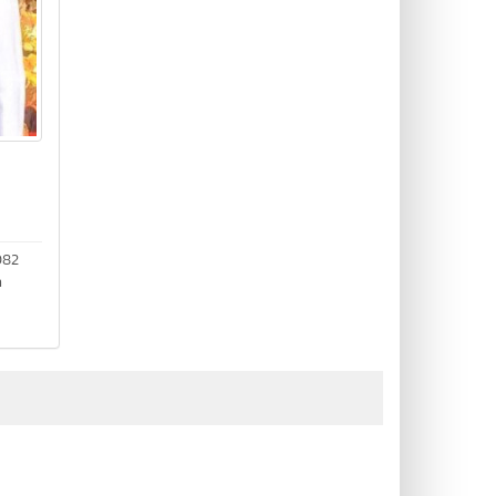
ร
082
h