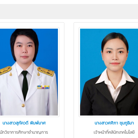
นางสาวสุภัควดี พิมพ์มาศ
นางสาวศศิภา ชุมภูธิมา
นักวิชาการศึกษาชำนาญการ
เจ้าหน้าที่คลินิกเทคโนโลยี