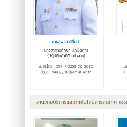
นายสุพจน์ ดีอิ่นคำ
นักวิชาการศึกษา ปฏิบัติการ
(ปฏิบัติหน้าที่หัวหน้างาน)
เบอร์โทร : 054-710259 ต่อ 5080
เบ
อีเมล : deaw_001@rmutl.ac.th
อี
งานวิทยบริการและเทคโนโลยีสารสนเทศ
กองก