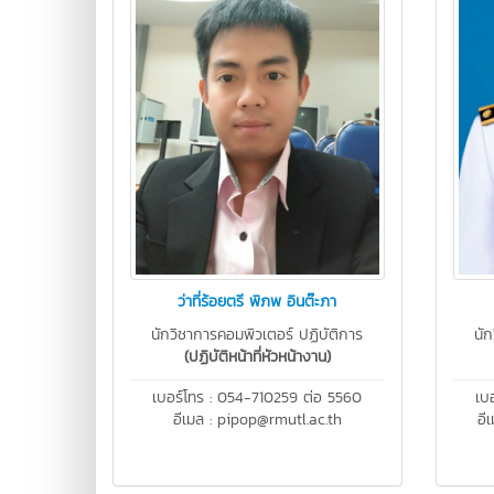
ว่าที่ร้อยตรี พิภพ อินต๊ะภา
นักวิชาการคอมพิวเตอร์ ปฏิบัติการ
นัก
(ปฏิบัติหน้าที่หัวหน้างาน)
เบอร์โทร : 054-710259 ต่อ 5560
เบ
อีเมล : pipop@rmutl.ac.th
อี