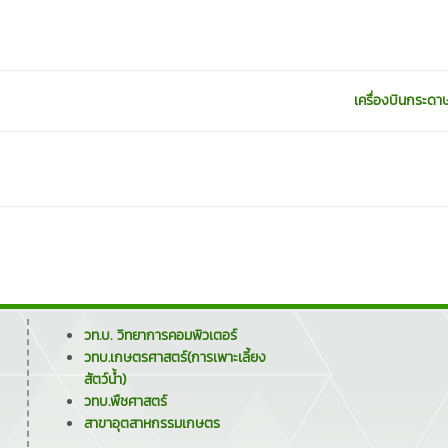
เครื่องบินกระด
วท.บ. วิทยาการคอมพิวเตอร์
วทบ.เกษตรศาสตร์(การเพาะเลี้ยง
สัตว์น้ำ)
วทบ.พืชศาสตร์
สาขาอุตสาหกรรมเกษตร