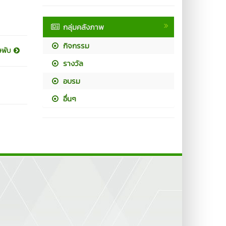
กลุ่มคลังภาพ
กิจกรรม
าษพับ
รางวัล
อบรม
อื่นๆ