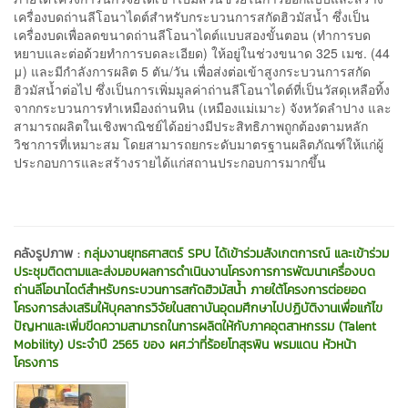
เครื่องบดถ่านลีโอนาไดต์สำหรับกระบวนการสกัดฮิวมัสน้ำ ซึ่งเป็น
เครื่องบดเพื่อลดขนาดถ่านลีโอนาไดต์แบบสองขั้นตอน (ทำการบด
หยาบและต่อด้วยทำการบดละเอียด) ให้อยู่ในช่วงขนาด 325 เมช. (44
μ) และมีกำลังการผลิต 5 ตัน/วัน เพื่อส่งต่อเข้าสูงกระบวนการสกัด
ฮิวมัสน้ำต่อไป ซึ่งเป็นการเพิ่มมูลค่าถ่านลีโอนาไดต์ที่เป็นวัสดุเหลือทิ้ง
จากกระบวนการทำเหมืองถ่านหิน (เหมืองแม่เมาะ) จังหวัดลำปาง และ
สามารถผลิตในเชิงพาณิชย์ได้อย่างมีประสิทธิภาพถูกต้องตามหลัก
วิชาการที่เหมาะสม โดยสามารถยกระดับมาตรฐานผลิตภัณฑ์ให้แก่ผู้
ประกอบการและสร้างรายได้แก่สถานประกอบการมากขึ้น
คลังรูปภาพ :
กลุ่มงานยุทธศาสตร์ SPU ได้เข้าร่วมสังเกตการณ์ และเข้าร่วม
ประชุมติดตามและส่งมอบผลการดำเนินงานโครงการการพัฒนาเครื่องบด
ถ่านลีโอนาไดต์สำหรับกระบวนการสกัดฮิวมัสน้ำ ภายใต้โครงการต่อยอด
โครงการส่งเสริมให้บุคลากรวิจัยในสถาบันอุดมศึกษาไปปฏิบัติงานเพื่อแก้ไข
ปัญหาและเพิ่มขีดความสามารถในการผลิตให้กับภาคอุตสาหกรรม (Talent
Mobility) ประจำปี 2565 ของ ผศ.ว่าที่ร้อยโทสุรพิน พรมแดน หัวหน้า
โครงการ