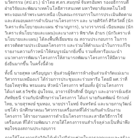
นวัตกรรม (สป.อว.) นำโดย ศ.ดร.สมฤกษ์ จันทรอัมพร รองอธิการบดี
ฝ่ายวิจัยและพัฒนาเทคโนโลยีสารสนเทศ มหาวิทยาลัยเทคโนโลยี
พระจอมเกล้าพระนครเหนือ เป็นคณะกรรมการในการประเมินติดตาม
และส่งมอบผลการดำเนินงานโครงการฯ และ นายศิรัสก์ ศิริสวัสดิ์ (นัก
วิเคราะห์นโยบายและแผน ชำนาญการ), นางวราภรณ์ เนียนหอม (นัก
วิเคราะห์นโยบายและแผน)และนางสาว พิชาภัค อำมร (นักวิเคราะห์
นโยบายและแผน) ได้ลงพื้นที่เยี่ยมชม ณ สถานประกอบการ ในการ
ตรวจติดตามประเมินผลโครงการ และร่วมให้คำแนะนำในการเเก้ไข
รายงานความก้าวหน้าให้สมบูรณ์มากยิ่งขึ้น รวมทั้งหารือแนะนำ
แนวทางการพัฒนาโครงการให้สามารถพัฒนาโครงการให้มีความ
ยั่งยืนมากขึ้น ในครั้งนี้ด้วย
ทั้งนี้ นายสุพล เครือบุญมา หุ้นส่วนผู้จัดการห้างหุ้นส่วนจำกัดแม่เมาะ
วิศวกรรมเหมืองแร่ ได้ร่วมการประชุมและร่วมหารือ โดยมี ผศ.ว่าที่
ร้อยโทสุรพิน พรมแดน หัวหน้าโครงการ พร้อมทั้ง ผู้ร่วมโครงการ
ได้แก่ ผศ.ธวัชชัย อุ่นใจจม, อาจารย์จิรศักดิ์ ปัญญา และอาจารย์เมธัส
ภัททิยธนี ร่วมกับนักศึกษาร่วมโครงการ ได้แก่ นายกันตพัฒน์ รักวงษ์
ไทย, นายสุรพงษ์ ขุมทอง, นายปราโมทย์ จันทรัตน์ และนายภานุวัฒน์
แซ่โค้ว นักศึกษาคณะวิศวกรรมเครื่องกลที่ได้ร่วมกันดำเนินงาน
โครงการ ได้รายงานผลการดำเนินโครงการและสาธิตวิธีการใช้
เครื่องบด ที่ได้ร่วมพัฒนา ภายใต้โครงการจนสำเร็จลุล่วงเป็นที่น่าพึง
พอใจของสถานประกอบการ
ภายใต้โครงการนักวิจัยได้เข้าไปมีส่วนช่วยในการออกแบบและสร้าง