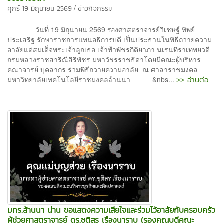
/
ศุกร์ 19 มิถุนายน 2569
ข่าวกิจกรรม
วันที่ 19 มิถุนายน 2569 รองศาสตราจารย์วิเชษฐ์ ทิพย์
ประเสริฐ รักษาราชการแทนอธิการบดี เป็นประธานในพิธีถวายความ
อาลัยแด่สมเด็จพระเจ้าลูกเธอ เจ้าฟ้าพัชรกิติยาภา นเรนทิราเทพยวดี
กรมหลวงราชสาริณีสิริพัชร มหาวัชรราชธิดาโดยมีคณะผู้บริหาร
คณาจารย์ บุคลากร ร่วมพิธีถวายความอาลัย ณ ศาลาราชมงคล
>> อ่านต่อ
มหาวิทยาลัยเทคโนโลยีราชมงคลล้านนา &nbs...
มทร.ล้านนา น่าน ขอแสดงความเสียใจและร่วมไว้อาลัยกับครอบครัว
ผู้ช่วยศาสตราจารย์ ดร.ชุติสร เรืองนาราบ (รองคณบดีคณะ