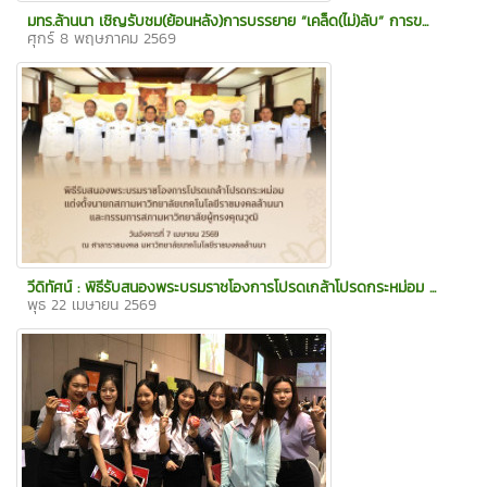
มทร.ล้านนา เชิญรับชม(ย้อนหลัง)การบรรยาย “เคล็ด(ไม่)ลับ” การข...
ศุกร์ 8 พฤษภาคม 2569
วีดิทัศน์ : พิธีรับสนองพระบรมราชโองการโปรดเกล้าโปรดกระหม่อม ...
พุธ 22 เมษายน 2569