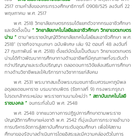
2517 ตามคำสั่งของกระทรวงศึกษาธิการที่ 0908/525 ลงวันที่ 22
พฤษภาคม พ.ศ. 2517
พ.ศ. 2518 วิทยาลัยเกษตรกรรมได้แยกตัวจากกรมอาชีวศึกษา
และจัดตั้งเป็น
“ วิทยาลัยเทคโนโลยีและอาชีวศึกษา วิทยาเขตเกษตร
น่าน ”
ตาม“พระราชบัญญัติวิทยาลัยเทคโนโลยีและอาชีวศึกษา พ.ศ.
2518” (ราชกิจจานุเบกษา ฉบับพิเศษ เล่ม 92 ตอนที่ 48 ลงวันที่
27 กุมภาพันธ์ พ.ศ. 2518) ตั้งแต่บัดนั้นเป็นต้นมา วิทยาเขตเกษตร
น่านได้ก้าวพัฒนาการศึกษาทางด้านอาชีพที่มีคุณภาพทั้งระดับต่ำ
กว่าปริญญาและระดับปริญญา ตลอดจนการวิจัยส่งเสริมการศึกษา
ทางด้านวิชาชีพและให้บริการทางวิชาการแก่สังคม
พ.ศ. 2531 พระบาทสมเด็จพระบรมชนกาธิเบศวรมหาภูมิพล
อดุลยเดชมหาราช บรมนาถบพิตร (รัชกาลที่ 9) ทรงพระกรุณา
โปรดเกล้ากระหม่อม พระราชทานนามใหม่ว่า
“ สถาบันเทคโนโลยี
ราชมงคล ”
จนกระทั่งในปี พ.ศ. 2548
พ.ศ. 2548 จากแนวทางการปฏิรูปการศึกษาตามพระราช
บัญญัติการศึกษาแห่งชาติ พ.ศ. 2542 ที่มุ่งเน้นการกระจายอำนาจ
การบริหารจัดการสู่สถาบันศึกษาระดับอุดมศึกษา เพื่อให้สถาน
ศึกษาของรัฐบาลดำเนินการโดยอิสระและมีความคล่องตัวในการ