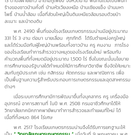
13 ตำบลฝายแก้ว อำเภอภูเพียง จังหวัดน่าน พื้นที่นี้เดิมเป็นพื้นที่
ร้างของชาวบ้านคั้งถี่ บ้านหัวเวียงเหนือ บ้านเชียงแข็ง บ้านมหา
โพธิ์ บ้านน้ำล้อม เนื้อที่ส่วนใหญ่เป็นดินเหนียวล้อมรอบด้วยป่า
ละเมาะ และป่าดงดิบ
พ.ศ. 2490 พื้นที่ของโรงเรียนเกษตรกรรมน่านมีอยู่ประมาณ
331 ไร่ 3 งาน ต่อมา นายเลื่อน ศุภภักดี ได้รับตำแหน่งครูใหญ่
และได้ร่วมมือกับผู้ใหญ่บ้านพร้อมทั้งชาวบ้าน ครู คนงาน ภารโรง
ของโรงเรียนทำการสำรวจวางหมุดของโรงเรียนใหม่ พร้อมกับ
คำนวณพื้นที่ทั้งหมดมีอยู่ประมาณ 1,500 ไร่ ซึ่งในขณะนั้นนโยบาย
การศึกษาของรัฐบาลได้กำหนดให้มีการศึกษาวิชาชีพ ซึ่งจัดให้เหมาะ
สมกับภูมิประเทศ เช่น กสิกรรม หัตถกรรม และพาณิชการ เพื่อ
เป็นพื้นฐานความรู้สำหรับประกอบการเกษตรกรรมและอุตสาหกรรม
ต่างๆ
เมื่อระบบการศึกษามีการพัฒนาขึ้นทั้งบุคลากร ครู เครื่องมือ
อุปกรณ์ อาคารสถานที่ ในปี พ.ศ. 2508 กรมอาชีวศึกษาได้ให้
วิทยาลัยเทคนิคภาคพายัพมาทำการสำรวจและทำแผนที่ใหม่ ได้
เนื้อที่ทั้งหมด 864 ไร่เศษ
พ.ศ. 2517 โรงเรียนเกษตรกรรมน่านจึงได้รับการยกฐานะให้
เป็น
“ วิทยาลัยเกษตรเกษตรกรรม ”
เมื่อวันที่ 9 พฤษภาคม พ.ศ.