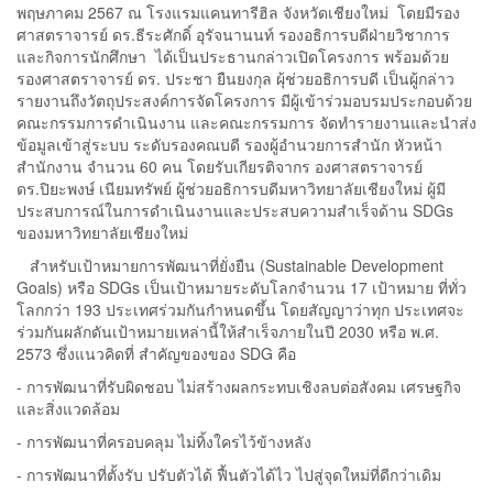
พฤษภาคม 2567 ณ โรงแรมแคนทารีฮิล จังหวัดเชียงใหม่ โดยมีรอง
ศาสตราจารย์ ดร.ธีระศักดิ์ อุรัจนานนท์ รองอธิการบดีฝ่ายวิชาการ
และกิจการนักศึกษา ได้เป็นประธานกล่าวเปิดโครงการ พร้อมด้วย
รองศาสตราจารย์ ดร. ประชา ยืนยงกุล ผุ้ช่วยอธิการบดี เป็นผู้กล่าว
รายงานถึงวัตถุประสงค์การจัดโครงการ มีผู้เข้าร่วมอบรมประกอบด้วย
คณะกรรมการดำเนินงาน และคณะกรรมการ จัดทำรายงานและนำส่ง
ข้อมูลเข้าสู่ระบบ ระดับรองคณบดี รองผู้อำนวยการสำนัก หัวหน้า
สำนักงาน จำนวน 60 คน โดยรับเกียรติจากร องศาสตราจารย์
ดร.ปิยะพงษ์ เนียมทรัพย์ ผู้ช่วยอธิการบดีมหาวิทยาลัยเชียงใหม่ ผู้มี
ประสบการณ์ในการดำเนินงานและประสบความสำเร็จด้าน SDGs
ของมหาวิทยาลัยเชียงใหม่
สำหรับเป้าหมายการพัฒนาที่ยั่งยืน (Sustainable Development
Goals) หรือ SDGs เป็นเป้าหมายระดับโลกจำนวน 17 เป้าหมาย ที่ทั่ว
โลกกว่า 193 ประเทศร่วมกันกำหนดขึ้น โดยสัญญาว่าทุก ประเทศจะ
ร่วมกันผลักดันเป้าหมายเหล่านี้ให้สำเร็จภายในปี 2030 หรือ พ.ศ.
2573 ซึ่งแนวคิดที่ สำคัญของของ SDG คือ
- การพัฒนาที่รับผิดชอบ ไม่สร้างผลกระทบเชิงลบต่อสังคม เศรษฐกิจ
และสิ่งแวดล้อม
- การพัฒนาที่ครอบคลุม ไม่ทิ้งใครไว้ข้างหลัง
- การพัฒนาที่ตั้งรับ ปรับตัวได้ ฟื้นตัวได้ไว ไปสู่จุดใหม่ที่ดีกว่าเดิม