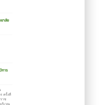
ทยาลัย
ปีการ
น
รั้งที่
ยีราช
ะบริเวณ