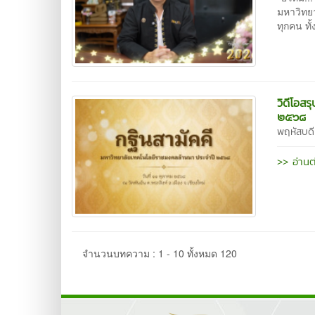
มหาวิทย
ทุกคน ทั
วิดีโอส
๒๕๖๘
พฤหัสบดี
>> อ่านต
จำนวนบทความ : 1 - 10 ทั้งหมด 120