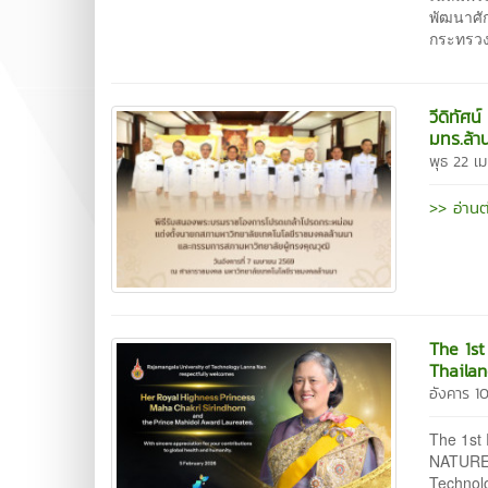
พัฒนาศั
กระทรวง
วีดิทัศ
มทร.ล้า
พุธ 22 เ
>> อ่านต
The 1s
Thaila
อังคาร 1
The 1s
NATURE 
Technol