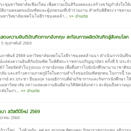
อประชุมหาวิทยาลัยเชียงใหม่ เพื่อความเป็นสิริมงคลและสร้างขวัญกำลังใจให้
ฏิบัติงานตลอดจนบัณฑิตและผู้ปกครองที่เข้าร่วมงาน สำหรับพิธีพระราชทา
>> อ่านต่อ
งมหาวิทยาลัยเทคโนโลยีราชมงคลล้า...
น์แสดงความยินดีบัณฑิตภาษาอังกฤษ สะท้อนการผลิตบัณฑิตสู่สังคมโลก
 5 กุมภาพันธ์ 2569
5 กุมภาพันธ์ 2569 มหาวิทยาลัยเทคโนโลยีราชมงคลล้านนา ดำเนินการบันทึก
ศน์แสดงความยินดีกับบัณฑิต ในพิธีพระราชทานปริญญาบัตร ครั้งที่ 5 ประจ
567 โดยจัดทำในรูปแบบ ภาษาอังกฤษ เพื่อสื่อสารไปยังนักศึกษานานาชาติข
าลัย และสร้างความภาคภูมิใจในความสำเร็จของบัณฑิตทุกคน ในการนี้ รอ
รย์ ดร.ประชา ยืนยงกุล รองอธิการบดีฝ่ายวิชาการและกิจการนักศึกษา ให้เ
ทนมหาวิทยาลัย กล่าวแสดงความยินดีผ่านวิดีทัศน์ดังกล่าว สะท้อนถึงความมุ่ง
>> อ่านต่อ
าลัยในกา...
นนา สวัสดีปีใหม่ 2569
ันวาคม 2568
.. ก้าวใหม่... ไปด้วยกัน ผศ.ดร.อรรณพ ทัศนอุดม รักษาราชการแทน อธิการบ