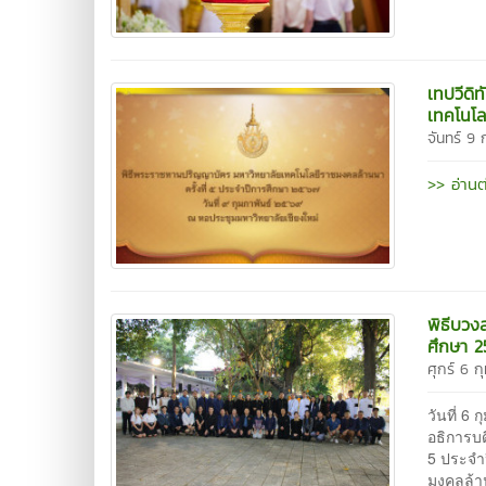
เทปวีดิ
เทคโนโล
จันทร์ 9 
>> อ่านต
พิธีบวง
ศึกษา 2
ศุกร์ 6 ก
วันที่ 6
อธิการบ
5 ประจำป
มงคลล้า