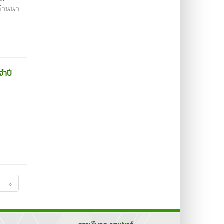
ล้านนา
จำปี
»