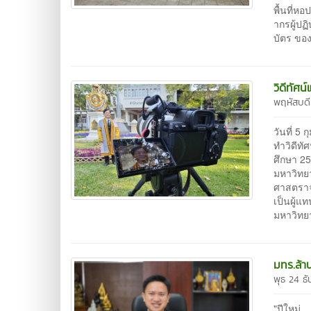
พื้นที่ห
ากรผู้ป
บัตร ขอ
วิดีทัศ
พฤหัสบดี
วันที่ 
ทำวิดีทั
ศึกษา 2
มหาวิทย
ศาสตราจา
เป็นผู้แ
มหาวิทย
มทร.ล้า
พุธ 24 ธ
"ปีใหม่.