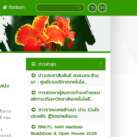
ติดต่อเรา
TH
EN
ข่าวล่าสุด
ข่าวประชาสัมพันธ์ สวส.มทร.ล้าน
นา : ศูนย์รวมบริการเทคโนโล...
แหน่ง
การสรรหาผู้สมควรดำรงตำแหน่ง
อธิการบดีมหาวิทยาลัยเทคโนโลยี...
ชาวราชมงคลล้านนา น่าน ร่วมใจ
ทึกการ
ประหยัด สู้วิกฤตพลังงาน
์ รอง
RMUTL NAN NextGen
าร
Roadshow & Open House 2026
าจารย์