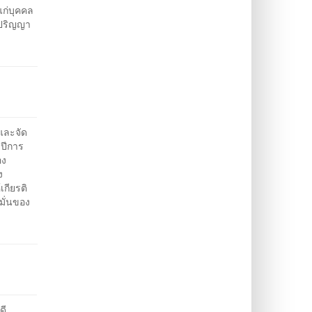
แก่บุคคล
นปริญญา
และจัด
ำปีการ
อง
ง
กียรติ
มั่นของ
ดี