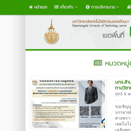
หน้าแรก
เกี่ยวกับ
การบริหารงาน
หมวดหมู่
มทร.ล้า
ทางวิชา
ศุกร์ 8
ขอเชิญบ
บรรยายย
ศาสตราจ
เทคโนโล
เฉลิมพระ