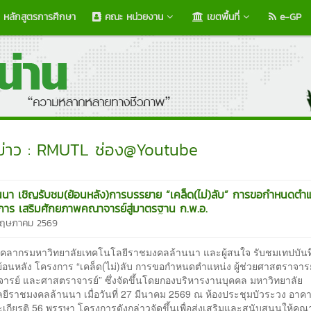
หลักสูตรการศึกษา
คณะ หน่วยงาน
เขตพื้นที่
e-GP
ข่าว : RMUTL ช่อง@Youtube
นนา เชิญรับชม(ย้อนหลัง)การบรรยาย “เคล็ด(ไม่)ลับ” การขอกำหนดตำ
การ เสริมศักยภาพคณาจารย์สู่มาตรฐาน ก.พ.อ.
 พฤษภาคม 2569
ุคลากรมหาวิทยาลัยเทคโนโลยีราชมงคลล้านนา และผู้สนใจ รับชมเทปบัน
้อนหลัง โครงการ “เคล็ด(ไม่)ลับ การขอกำหนดตำแหน่ง ผู้ช่วยศาสตราจารย
ารย์ และศาสตราจารย์” ซึ่งจัดขึ้นโดยกองบริหารงานบุคคล มหาวิทยาลัย
ยีราชมงคลล้านนา เมื่อวันที่ 27 มีนาคม 2569 ณ ห้องประชุมบัวระวง อาค
เกียรติ 56 พรรษา โครงการดังกล่าวจัดขึ้นเพื่อส่งเสริมและสนับสนุนให้คณ