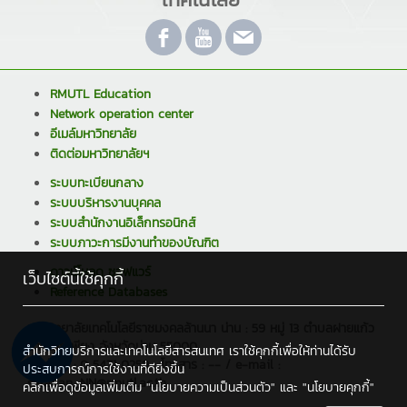
RMUTL Education
Network operation center
อีเมล์มหาวิทยาลัย
ติดต่อมหาวิทยาลัยฯ
ระบบทะเบียนกลาง
ระบบบริหารงานบุคคล
ระบบสำนักงานอิเล็กทรอนิกส์
ระบบภาวะการมีงานทำของบัณฑิต
ดาวน์โหลด ซอฟแวร์
เว็บไซต์นี้ใช้คุกกี้
Reference Databases
มหาวิทยาลัยเทคโนโลยีราชมงคลล้านนา น่าน : 59 หมู่ 13 ตำบลฝายแก้ว
อำเภอภูเพียง จังหวัดน่าน 55000
สำนักวิทยบริการและเทคโนโลยีสารสนเทศ เราใช้คุกกี้เพื่อให้ท่านได้รับ
โทรศัพท์ : 0 5471 0259 , โทรสาร : -- / e-mail :
ประสบการณ์การใช้งานที่ดียิ่งขึ้น
saraban_NN@rmutl.ac.th
คลิกเพื่อดูข้อมูลเพิ่มเติม
"นโยบายความเป็นส่วนตัว"
และ
"นโยบายคุกกี้"