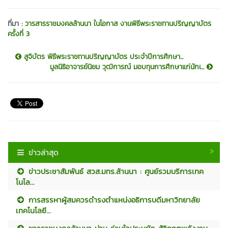
ที่มา :
วารสารราชมงคลล้านนา ในโอกาส งานพิธีพระราชทานปริญญาบัตร
ครั้งที่ 3
สูจิบัตร พิธีพระราชทานปริญญาบัตร ประจำปีการศึกษา...
มูลนิธิอาจารย์นิยม วุฒิการณ์ มอบทุนการศึกษาแก่นักเ...
ข่าวล่าสุด
ข่าวประชาสัมพันธ์ สวส.มทร.ล้านนา : ศูนย์รวมบริการเทค
โนโล...
การสรรหาผู้สมควรดำรงตำแหน่งอธิการบดีมหาวิทยาลัย
เทคโนโลยี...