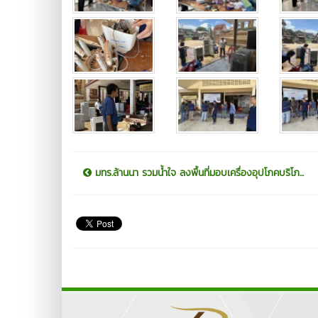
มทร.ล้านนา รวมน้ำใจ ลงพื้นที่มอบเครื่องอุปโภคบริโภ...