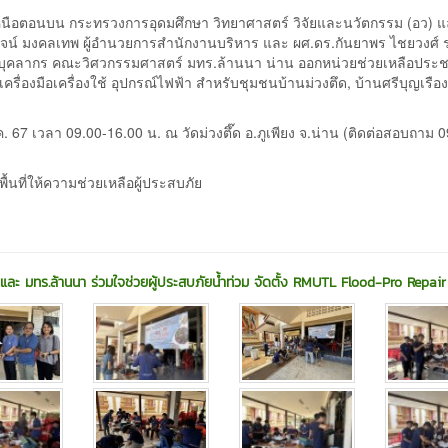
เหนือตอนบน กระทรวงการอุดมศึกษา วิทยาศาสตร์ วิจัยและนวัตกรรม (อว) 
น์ มงคลเทพ ผู้อำนวยการสำนักงานบริหาร และ ผศ.ดร.กันยาพร ไชยวงศ์ 
บุคลากร คณะวิศวกรรมศาสตร์ มทร.ล้านนา น่าน ออกหน่วยช่วยเหลือประช
ื่องมือเครื่องใช้ อุปกรณ์ไฟฟ้า สำหรับชุมชนบ้านม่วงตึด, บ้านศรีบุญเรือง
 67 เวลา 09.00-16.00 น. ณ วัดม่วงตึ๊ด อ.ภูเพียง จ.น่าน (ติดต่อสอบถาม 
นที่ให้ความช่วยเหลือผู้ประสบภัย
. และ มทร.ล้านนา ร่วมใจช่วยผู้ประสบภัยน้ำท่วม จัดตั้ง RMUTL Flood-Pro Repai