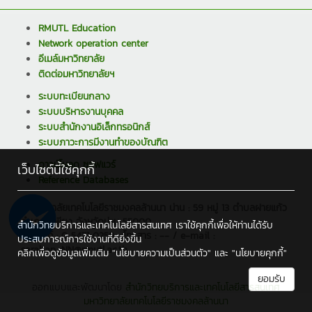
RMUTL Education
Network operation center
อีเมล์มหาวิทยาลัย
ติดต่อมหาวิทยาลัยฯ
ระบบทะเบียนกลาง
ระบบบริหารงานบุคคล
ระบบสำนักงานอิเล็กทรอนิกส์
ระบบภาวะการมีงานทำของบัณฑิต
ดาวน์โหลด ซอฟแวร์
เว็บไซต์นี้ใช้คุกกี้
Reference Databases
มหาวิทยาลัยเทคโนโลยีราชมงคลล้านนา น่าน : 59 หมู่ 13 ตำบลฝายแก้ว
อำเภอภูเพียง จังหวัดน่าน 55000
สำนักวิทยบริการและเทคโนโลยีสารสนเทศ เราใช้คุกกี้เพื่อให้ท่านได้รับ
โทรศัพท์ : 0 5471 0259 , โทรสาร : -- / e-mail :
ประสบการณ์การใช้งานที่ดียิ่งขึ้น
saraban_NN@rmutl.ac.th
คลิกเพื่อดูข้อมูลเพิ่มเติม
"นโยบายความเป็นส่วนตัว"
และ
"นโยบายคุกกี้"
ยอมรับ
ออกแบบและพัฒนาโดย
สำนักวิทยบริการและเทคโนโลยีสารสนเทศ
มหาวิทยาลัยเทคโนโลยีราชมงคลล้านนา