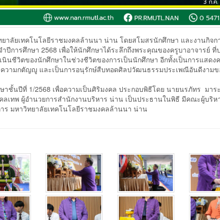
ิทยาลัยเทคโนโลยีราชมงคลล้านนา น่าน โดยสโมสรนักศึกษา และงานกิจก
ำปีการศึกษา 2568 เพื่อให้นักศึกษาได้ระลึกถึงพระคุณของครูบาอาจารย์ ที่ป
ชีวิตของนักศึกษาในช่วงชีวิตของการเป็นนักศึกษา อีกทั้งเป็นการแสดง
รรม ความกตัญญู และเป็นการอนุรักษ์สืบทอดศิลปวัฒนธรรมประเพณีอันดีงามข
กษาชั้นปีที่ 1/2568 เพื่อความเป็นศิริมงคล ประกอบพิธีโดย นายนรภัทร มาระ
 มงคลเทพ ผู้อำนวยการสำนักงานบริหาร น่าน เป็นประธานในพิธี มีคณะผู้บริห
ยบริการ มหาวิทยาลัยเทคโนโลยีราชมงคลล้านนา น่าน