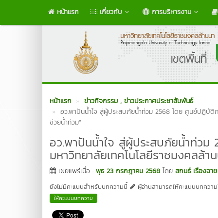
หน้าแรก
เกี่ยวกับ
การบริหารงาน
หน้าแรก
ข่าวกิจกรรม
, ข่าวประกาศประชาสัมพันธ์
อว.พาปันน้ำใจ สู่ผู้ประสบภัยน้ำท่วม 2568 โดย ศูนย์ปฏิบ
ช่วยน้ำท่วม”
อว.พาปันน้ำใจ สู่ผู้ประสบภัยน้ำท่ว
มหาวิทยาลัยเทคโนโลยีราชมงคลล้านน
เผยแพร่เมื่อ :
พุธ 23 กรกฎาคม 2568
โดย
สกนธ์ เรืองฉาย
ยังไม่มีคะแนนสำหรับบทความนี้
ผู้อ่านสามารถให้คะแนนบทความได
ให้คะแนนบทความ