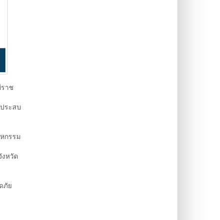
ีราช
ี่ประสบ
สาหกรรม
ังหวัด
ดภัย