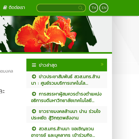
ติดต่อเรา
TH
EN
ข่าวล่าสุด
วราชมงคล
ข่าวประชาสัมพันธ์ สวส.มทร.ล้าน
นา : ศูนย์รวมบริการเทคโนโล...
ละ
การสรรหาผู้สมควรดำรงตำแหน่ง
อธิการบดีมหาวิทยาลัยเทคโนโลยี...
ชาวราชมงคลล้านนา น่าน ร่วมใจ
ประหยัด สู้วิกฤตพลังงาน
สวส.มทร.ล้านนา ขอเชิญชวน
อาจารย์ และบุคลากร เข้าร่วมกิจ...