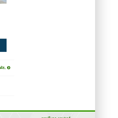
ัส...