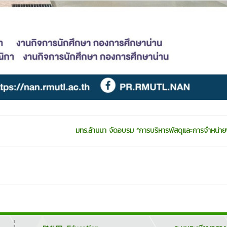
มทร.ล้านนา จัดอบรม “การบริหารพัสดุและการจำหน่ายพ