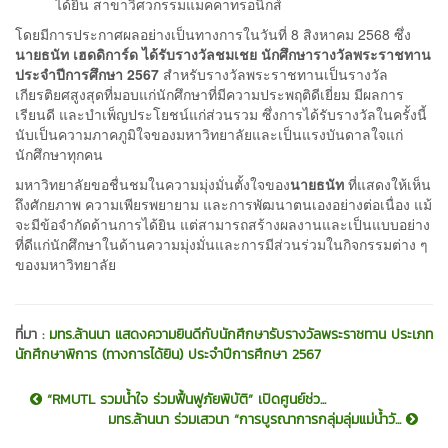
ได้ยิน สาขาวิศวกรรมแมคคาทรอนิกส์
โดยมีการประกาศผลอย่างเป็นทางการในวันที่ 8 สิงหาคม 2568 ซึ่ง
นายธนัท เฮดดิการ์ด ได้รับรางวัล
ชมเชย นักศึกษารางวัลพระราชทาน
ประจำปีการศึกษา 2567
สำหรับรางวัลพระราชทานเป็นรางวัล
เกียรติยศสูงสุดที่มอบแก่นักศึกษาที่มีความประพฤติดีเยี่ยม มีผลการ
เรียนดี และบำเพ็ญประโยชน์แก่ส่วนรวม ซึ่งการได้รับรางวัลในครั้งนี้
นับเป็นความภาคภูมิใจของมหาวิทยาลัยและเป็นแรงบันดาลใจแก่
นักศึกษาทุกคน
มหาวิทยาลัยขอชื่นชมในความมุ่งมั่นตั้งใจของ
นายธนัท
ที่แสดงให้เห็น
ถึงศักยภาพ ความเพียรพยายาม และการพัฒนาตนเองอย่างต่อเนื่อง แม้
จะมีข้อจำกัดด้านการได้ยิน แต่สามารถสร้างผลงานและเป็นแบบอย่าง
ที่ดีแก่นักศึกษาในด้านความมุ่งมั่นและการมีส่วนร่วมในกิจกรรมต่าง ๆ
ของมหาวิทยาลัย
ที่มา :
มทร.ล้านนา แสดงความยินดีกับนักศึกษารับรางวัลพระราชทาน ประเภท
นักศึกษาพิการ (ทางการได้ยิน) ประจำปีการศึกษา 2567
“RMUTL รวมน้ำใจ ร่วมฟื้นฟูภัยพิบัติ” เปิดศูนย์ช่ว...
มทร.ล้านนา ร่วมเสวนา “การบูรณาการกลุ่มลุ่มแม่น้ำวั...