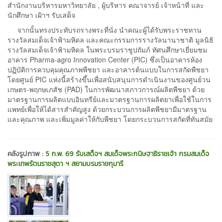
สำนักงานบริหารมหาวิทยาลัย , ผู้บริหาร คณาจารย์ เจ้าหน้าที่ และ
นักศึกษา เฝ้าฯ รับเสด็จ
จากนั้นทรงประทับรถรางพระที่นั่ง นำคณะผู้ได้รับพระราชทาน
รางวัลสมเด็จเจ้าฟ้ามหิดล และคณะกรรมการรางวัลนานาชาติ มูลนิธิ
รางวัลสมเด็จเจ้าฟ้ามหิดล ในพระบรมราชูปถัมภ์ ทัศนศึกษาเยี่ยมชม
อาคาร Pharma-agro Innovation Center (PIC) ซึ่งเป็นอาคารห้อง
ปฏิบัติการควบคุมคุณภาพพืชยา และอาคารต้นแบบในการสกัดพืชยา
โดยศูนย์ PIC แห่งนี้สร้างขึ้นเพื่อสนับสนุนการดำเนินงานของศูนย์วน
เกษตร-พฤกษเภสัช (PAD) ในการพัฒนาสภาวการณ์ผลิตพืชยา ด้วย
มาตรฐานการผลิตแบบอินทรีย์และมาตรฐานการผลิตยาเพื่อใช้ในการ
แพทย์เพื่อให้ได้สารสำคัญสูง ด้วยกระบวนการผลิตพืชยามีมาตรฐาน
และคุณภาพ และเพิ่มมูลค่าให้กับพืชยา โดยกระบวนการสกัดที่ทันสมัย
คลังรูปภาพ :
5 ก.พ. 69 รับเสด็จฯ สมเด็จพระกนิษฐาธิราชเจ้า กรมสมเด็จ
พระเทพรัตนราชสุดา ฯ สยามบรมราชกุมารี