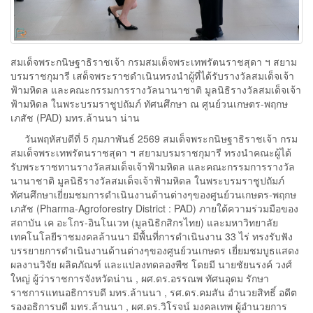
สมเด็จพระกนิษฐาธิราชเจ้า กรมสมเด็จพระเทพรัตนราชสุดา ฯ สยาม
บรมราชกุมารี เสด็จพระราชดำเนินทรงนำผู้ที่ได้รับรางวัลสมเด็จเจ้า
ฟ้ามหิดล และคณะกรรมการรางวัลนานาชาติ มูลนิธิรางวัลสมเด็จเจ้า
ฟ้ามหิดล ในพระบรมราชูปถัมภ์ ทัศนศึกษา ณ ศูนย์วนเกษตร-พฤกษ
เภสัช (PAD) มทร.ล้านนา น่าน
วันพฤหัสบดีที่ 5 กุมภาพันธ์ 2569 สมเด็จพระกนิษฐาธิราชเจ้า กรม
สมเด็จพระเทพรัตนราชสุดา ฯ สยามบรมราชกุมารี ทรงนำคณะผู้ได้
รับพระราชทานรางวัลสมเด็จเจ้าฟ้ามหิดล และคณะกรรมการรางวัล
นานาชาติ มูลนิธิรางวัลสมเด็จเจ้าฟ้ามหิดล ในพระบรมราชูปถัมภ์
ทัศนศึกษาเยี่ยมชมการดำเนินงานด้านต่างๆของศูนย์วนเกษตร-พฤกษ
เภสัช (Pharma-Agroforestry District : PAD) ภายใต้ความร่วมมือของ
สถาบัน เค อะโกร-อินโนเวท (มูลนิธิกสิกรไทย) และมหาวิทยาลัย
เทคโนโลยีราชมงคลล้านนา มีพื้นที่การดำเนินงาน 33 ไร่ ทรงรับฟัง
บรรยายการดำเนินงานด้านต่างๆของศูนย์วนเกษตร เยี่ยมชมบูธแสดง
ผลงานวิจัย ผลิตภัณฑ์ และแปลงทดลองพืช โดยมี นายชัยนรงค์ วงศ์
ใหญ่ ผู้ว่าราชการจังหวัดน่าน , ผศ.ดร.อรรณพ ทัศนอุดม รักษา
ราชการแทนอธิการบดี มทร.ล้านนา , รศ.ดร.คมสัน อำนวยสิทธิ์ อดีต
รองอธิการบดี มทร.ล้านนา , ผศ.ดร.วิโรจน์ มงคลเทพ ผู้อำนวยการ