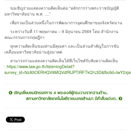
ขอเชิญร่วมแสดงความคิดเห็นต่อ “หลักการร่างพระราชบัญญัติ
มหาวิทยาลัยน่าน พ.ศ. ....”
เพื่อร่วมเป็นส่วนหนึ่งในการพัฒนาการอุดมศึกษาของจังหวัดน่าน
ระหว่างวันที่ 11 พฤษภาคม – 9 มิถุนายน 2569 โดย สำนักงาน
คณะกรรมการกฤษฎีกา
ทุกความคิดเห็นของท่านมีคุณค่า และเป็นส่วนสำคัญในการขับ
เคลื่อนมหาวิทยาลัยน่านสู่อนาคต
สามารถร่วมแสดงความคิดเห็นได้ที่เว็บไซต์รับฟังความคิดเห็น
:
https://www.law.go.th/listeningDetail?
survey_id=NzA5OERHQV9MQVdfRlJPTlRFTkQ%3D&fbclid=IwY2
เชิญเยี่ยมชมนิทรรศการ 4 พระองค์ผู้ทรงวางรากฐานด้าน...
สภามหาวิทยาลัยเทคโนโลยีราชมงคลล้านนา มีคำสั่งแต่งต...