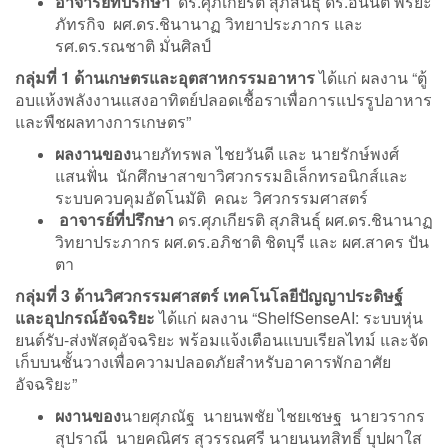
อาจารย์ที่ปรึกษา
ดร.ศุภเกียรติ สุภสินธุ์ ดร.อนันต์ พิริยะ
ภัทรกิจ ผศ.ดร.ชินานาฏ วิทยาประภากร และ
รศ.ดร.รณชาติ มั่นศิลป์
กลุ่มที่ 1 ด้านเกษตรและอุตสาหกรรมอาหาร
ได้แก่ ผลงาน “ตู้
อบแห้งพลังงานแสงอาทิตย์ปลอดเชื้อราเพื่อการแปรรูปอาหาร
และพืชผลทางการเกษตร”
ผลงานของ
นายภัทรพล ไชยวันดี และ นายรักษ์พงศ์
แสนฟั่น นักศึกษาสาขาวิศวกรรมอิเล็กทรอนิกส์และ
ระบบควบคุมอัตโนมัติ คณะ วิศวกรรมศาสตร์
อาจารย์ที่ปรึกษา
ดร.ศุภเกียรติ สุภสินธุ์ ผศ.ดร.ชินานาฏ
วิทยาประภากร ผศ.ดร.อภิชาติ ชิดบุรี และ ผศ.สาคร ปัน
ตา
กลุ่มที่ 3 ด้านวิศวกรรมศาสตร์ เทคโนโลยีปัญญาประดิษฐ์
และอุปกรณ์อัจฉริยะ
ได้แก่ ผลงาน “ShelfSenseAI: ระบบหุ่น
ยนต์รับ-ส่งพัสดุอัจฉริยะ พร้อมแจ้งเตือนแบบเรียลไทม์ และจัด
เก็บบนชั้นวางเพื่อความปลอดภัยสำหรับอาคารพักอาศัย
อัจฉริยะ”
ผงานของ
นายศุภณัฐ นายนพชัย ไชยเชษฐ นายวรากร
สุปราณี นายคณิศร สุวรรณศรี นายนนทสิทธิ์ บุปผาใส