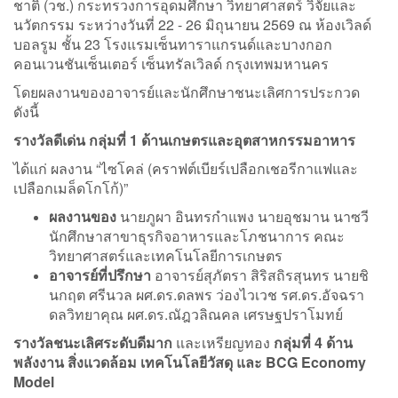
ชาติ (วช.) กระทรวงการอุดมศึกษา วิทยาศาสตร์ วิจัยและ
นวัตกรรม ระหว่างวันที่ 22 - 26 มิถุนายน 2569 ณ ห้องเวิลด์
บอลรูม ชั้น 23 โรงแรมเซ็นทาราแกรนด์และบางกอก
คอนเวนชันเซ็นเตอร์ เซ็นทรัลเวิลด์ กรุงเทพมหานคร
โดยผลงานของอาจารย์และนักศึกษาชนะเลิศการประกวด
ดังนี้
รางวัลดีเด่น กลุ่มที่ 1 ด้านเกษตรและอุตสาหกรรมอาหาร
ได้แก่ ผลงาน “ไซโคล่ (คราฟต์เบียร์เปลือกเชอรีกาแฟและ
เปลือกเมล็ดโกโก้)”
ผลงานของ
นายภูผา อินทรกำแพง นายอุชมาน นาซวี
นักศึกษาสาขาธุรกิจอาหารและโภชนาการ คณะ
วิทยาศาสตร์และเทคโนโลยีการเกษตร
อาจารย์ที่ปรึกษา
อาจารย์สุภัตรา สิริสถิรสุนทร นายชิ
นกฤต ศรีนวล ผศ.ดร.ดลพร ว่องไวเวช รศ.ดร.อัจฉรา
ดลวิทยาคุณ ผศ.ดร.ณัฎวลิณคล เศรษฐปราโมทย์
รางวัลชนะเลิศระดับดีมาก
และเหรียญทอง
กลุ่มที่ 4 ด้าน
พลังงาน สิ่งแวดล้อม เทคโนโลยีวัสดุ และ
BCG Economy
Model