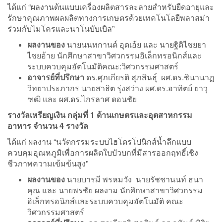
ได้แก่ “ผลงานต้นแบบเครื่องผลิตสารละลายสำหรับยืดอายุและ
รักษาคุณภาพผลผลิตทางการเกษตรด้วยเทคโนโลยีพลาสม่า
ร่วมกับไมโครและนาโนบับเบิล”
ผลงานของ
นายนนทกานต์ อุดเอ้ย และ นายฐิติไชยยา
ไชยอ้าย นักศึกษาสาขาวิศวกรรมอิเล็กทรอนิกส์และ
ระบบควบคุมอัตโนมัติคณะ:วิศวกรรมศาสตร์
อาจารย์ที่ปรึกษา
ดร.ศุภเกียรติ สุภสินธุ์ ผศ.ดร.ชินานาฏ
วิทยาประภากร นายสาธิต รุ่งสว่าง ผศ.ดร.อาทิตย์ ยาวุ
ฑฒิ และ ผศ.ดร.ไกรลาศ ดอนชัย
รางวัลเหรียญเงิน กลุ่มที่ 1 ด้านเกษตรและอุตสาหกรรม
อาหาร จำนวน 4 รางวัล
ได้แก่ ผลงาน “นวัตกรรมระบบไฮโดรโปนิกส์น้ำลึกแบบ
ควบคุมอุณหภูมิเพื่อการผลิตใบบัวบกที่มีสารออกฤทธิ์เชิง
ชีวภาพความเข้มข้นสูง”
ผลงานของ
นายบารมี พรหมวัง นายรัชชานนท์ ธนา
คุณ และ นายพรชัย ผลงาม นักศึกษาสาขาวิศวกรรม
อิเล็กทรอนิกส์และระบบควบคุมอัตโนมัติ คณะ
วิศวกรรมศาสตร์