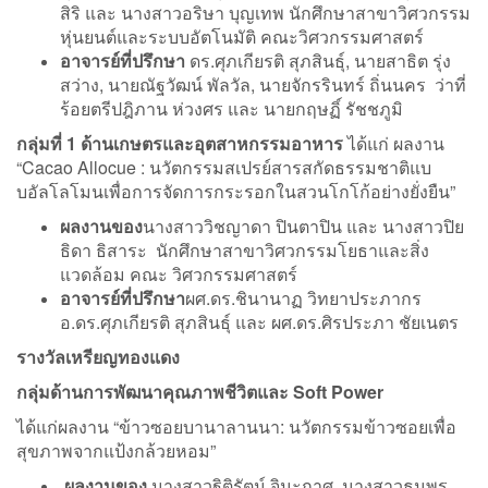
สิริ และ นางสาวอริษา บุญเทพ นักศึกษาสาขาวิศวกรรม
หุ่นยนต์และระบบอัตโนมัติ คณะวิศวกรรมศาสตร์
อาจารย์ที่ปรึกษา
ดร.ศุภเกียรติ สุภสินธุ์, นายสาธิต รุ่ง
สว่าง, นายณัฐวัฒน์ พัลวัล, นายจักรรินทร์ ถิ่นนคร ว่าที่
ร้อยตรีปฎิภาน ห่วงศร และ นายกฤษฏิ์ รัชชภูมิ
กลุ่มที่ 1 ด้านเกษตรและอุตสาหกรรมอาหาร
ได้แก่ ผลงาน
“Cacao Allocue : นวัตกรรมสเปรย์สารสกัดธรรมชาติแบ
บอัลโลโมนเพื่อการจัดการกระรอกในสวนโกโก้อย่างยั่งยืน”
ผลงานของ
นางสาววิชญาดา ปินตาปิน และ นางสาวปิย
ธิดา ธิสาระ นักศึกษาสาขาวิศวกรรมโยธาและสิ่ง
แวดล้อม คณะ วิศวกรรมศาสตร์
อาจารย์ที่ปรึกษา
ผศ.ดร.ชินานาฏ วิทยาประภากร
อ.ดร.ศุภเกียรติ สุภสินธุ์ และ ผศ.ดร.ศิรประภา ชัยเนตร
รางวัลเหรียญทองแดง
กลุ่มด้านการพัฒนาคุณภาพชีวิตและ
Soft Power
ได้แก่ผลงาน “ข้าวซอยบานาลานนา: นวัตกรรมข้าวซอยเพื่อ
สุขภาพจากแป้งกล้วยหอม”
ผลงานของ
นางสาวฐิติรัตน์ จินะกาศ, นางสาวธนพร