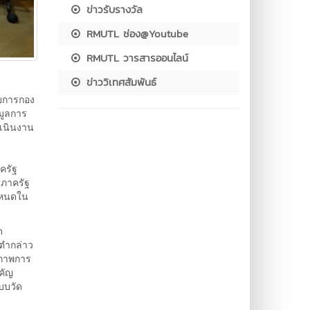
ข่าวรับรางวัล
RMUTL ช่อง@Youtube
RMUTL วารสารออนไลน์
ข่าววิเทศสัมพันธ์
วยการกอง
มูลการ
ำเนินงาน
ครัฐ
ลภาครัฐ
ำหนดใน
ด
ิตำกล่าว
ิภาพการ
คัญ
แบบวัด