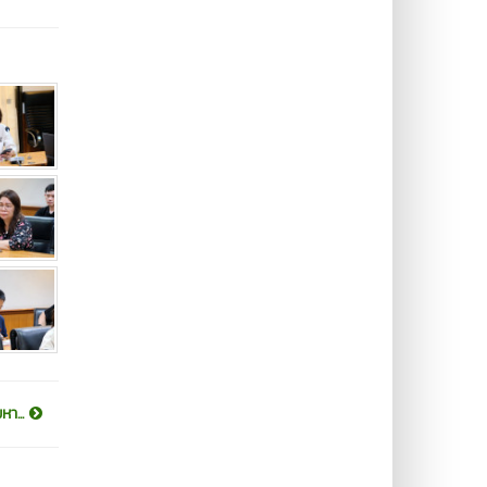
หา...