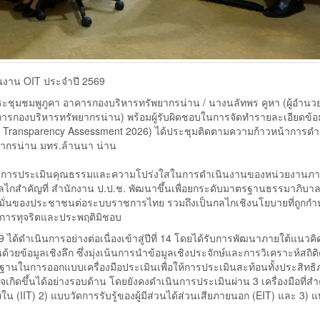
นงาน OIT ประจำปี 2569
ประชุมชมพูภูคา อาคารกองบริหารทรัพยากรน่าน / นางนลัทพร คูหา (ผู้อำน
ยการกองบริหารทรัพยากรน่าน) พร้อมผู้รับผิดชอบในการจัดทำรายละเอียดข้อ
nd Transparency Assessment 2026) ได้ประชุมติดตามความก้าวหน้าการด
ยากรน่าน มทร.ล้านนา น่าน
กับการประเมินคุณธรรมและความโปร่งใสในการดำเนินงานของหน่วยงานภา
นกลไกสำคัญที่ สำนักงาน ป.ป.ช. พัฒนาขึ้นเพื่อยกระดับมาตรฐานธรรมาภิบา
่อมั่นของประชาชนต่อระบบราชการไทย รวมถึงเป็นกลไกเชิงนโยบายที่ถูกก
นการทุจริตและประพฤติมิชอบ
ำเนินการอย่างต่อเนื่องเข้าสู่ปีที่ 14 โดยได้รับการพัฒนาภายใต้แนวคิ
ด้วยข้อมูลเชิงลึก ซึ่งมุ่งเน้นการนำข้อมูลเชิงประจักษ์และการวิเคราะห์สถิต
ป็นฐานในการออกแบบเครื่องมือประเมินเพื่อให้การประเมินสะท้อนทั้งประสิทธ
เกิดขึ้นได้อย่างรอบด้าน โดยยังคงดำเนินการประเมินผ่าน 3 เครื่องมือที่สำ
ยใน (IIT) 2) แบบวัดการรับรู้ของผู้มีส่วนได้ส่วนเสียภายนอก (EIT) และ 3) 