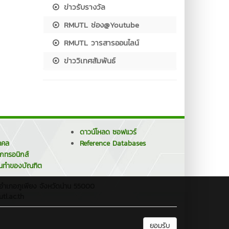
ข่าวรับรางวัล
RMUTL ช่อง@Youtube
RMUTL วารสารออนไลน์
ข่าววิเทศสัมพันธ์
ดาวน์โหลด ซอฟแวร์
คคล
Reference Databases
็กทรอนิกส์
นทำของบัณฑิต
 อำเภอภูเพียง จังหวัดน่าน 55000
tl.ac.th
ยอมรับ