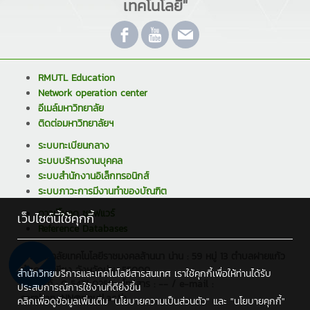
เทคโนโลยี"
RMUTL Education
Network operation center
อีเมล์มหาวิทยาลัย
ติดต่อมหาวิทยาลัยฯ
ระบบทะเบียนกลาง
ระบบบริหารงานบุคคล
ระบบสำนักงานอิเล็กทรอนิกส์
ระบบภาวะการมีงานทำของบัณฑิต
ดาวน์โหลด ซอฟแวร์
เว็บไซต์นี้ใช้คุกกี้
Reference Databases
มหาวิทยาลัยเทคโนโลยีราชมงคลล้านนา น่าน : 59 หมู่ 13 ตำบลฝายแก้ว
อำเภอภูเพียง จังหวัดน่าน 55000
สำนักวิทยบริการและเทคโนโลยีสารสนเทศ เราใช้คุกกี้เพื่อให้ท่านได้รับ
โทรศัพท์ : 0 5471 0259 , โทรสาร : -- / e-mail :
ประสบการณ์การใช้งานที่ดียิ่งขึ้น
saraban_NN@rmutl.ac.th
คลิกเพื่อดูข้อมูลเพิ่มเติม
"นโยบายความเป็นส่วนตัว"
และ
"นโยบายคุกกี้"