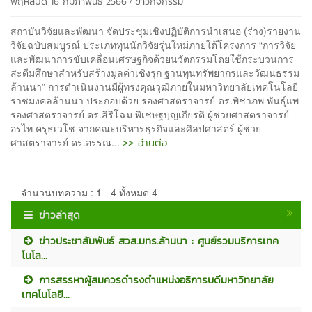
/
พฤหัสบดี 16 กุมภาพันธ์ 2566
ข่าวกิจกรรม
สถาบันวิจัยและพัฒนา จัดประชุมเชิงปฏิบัติการนำเสนอ (ร่าง)รายงาน
วิจัยฉบับสมบูรณ์ ประเภททุนนักวิจัยรุ่นใหม่ภายใต้โครงการ “การวิจัย
และพัฒนาการขับเคลื่อนเศรษฐกิจด้วยนวัตกรรมโดยใช้กระบวนการ
สะตีมศึกษาสำหรับสร้างมูลค่าเชิงรุก ฐานทุนทรัพยากรและวัฒนธรรม
ล้านนา” การดำเนินงานมีผู้ทรงคุณวุฒิภายในมหาวิทยาลัยเทคโนโลยี
ราชมงคลล้านนา ประกอบด้วย รองศาสตราจารย์ ดร.พิชาภพ พันธุ์แพ
รองศาสตราจารย์ ดร.สิริโฉม พิเชษฐบุญเกียรติ ผู้ช่วยศาสตราจารย์
อรไท ครุธเวโช จากคณะบริหารธุรกิจและศิลปศาสตร์ ผู้ช่วย
>> อ่านต่อ
ศาสตราจารย์ ดร.อรรณ...
จำนวนบทความ : 1 - 4 ทั้งหมด 4
ข่าวล่าสุด
ข่าวประชาสัมพันธ์ สวส.มทร.ล้านนา : ศูนย์รวมบริการเทค
โนโล...
การสรรหาผู้สมควรดำรงตำแหน่งอธิการบดีมหาวิทยาลัย
เทคโนโลยี...