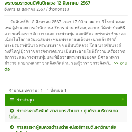
พระบรมราชชนนีพันปีหลวง 12 สิงหาคม 2567
/
อังคาร 13 สิงหาคม 2567
ข่าวกิจกรรม
วันจันทร์ที่ 12 สิงหาคม 2567 เวลา 17.00 น. ผศ.ดร.วิโรจน์ มงคล
เทพ ผู้อำนวยการสำนักงานบริหาร น่าน พร้อมบุคลากร ได้เข้าร่วมพิธี
ถวายเครื่องราชสักการะและวางพานพุ่ม และพิธีถวายพระพรชัยมงคล
เนื่องในโอกาสวันเฉลิมพระชนมพรรษาสมเด็จพระนางเจ้าสิริกิติ์
พระบรมราชินีนาถ พระบรมราชชนนีพันปีหลวง โดย นายชัยนรงค์
วงศ์ใหญ่ ผู้ว่าราชการจังหวัดน่าน เป็นประธานในพิธีถวายเครื่องราช
สักการะและวางพานพุ่มและพิธีถวายพระพรชัยมงคล มีศาล ทหาร
>> อ่าน
ตำรวจ นายกเหล่ากาชาดจังหวัดน่าน รองผู้ว่าราชการจังหวั...
ต่อ
จำนวนบทความ : 1 - 1 ทั้งหมด 1
ข่าวล่าสุด
ข่าวประชาสัมพันธ์ สวส.มทร.ล้านนา : ศูนย์รวมบริการเทค
โนโล...
การสรรหาผู้สมควรดำรงตำแหน่งอธิการบดีมหาวิทยาลัย