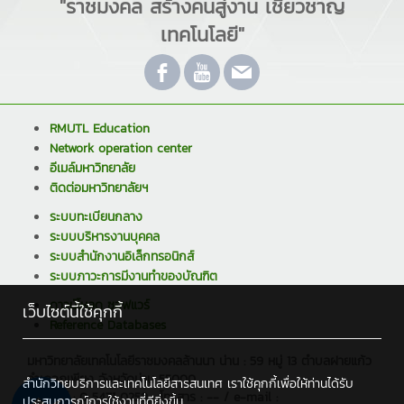
"ราชมงคล สร้างคนสู่งาน เชี่ยวชาญ
เทคโนโลยี"
RMUTL Education
Network operation center
อีเมล์มหาวิทยาลัย
ติดต่อมหาวิทยาลัยฯ
ระบบทะเบียนกลาง
ระบบบริหารงานบุคคล
ระบบสำนักงานอิเล็กทรอนิกส์
ระบบภาวะการมีงานทำของบัณฑิต
ดาวน์โหลด ซอฟแวร์
เว็บไซต์นี้ใช้คุกกี้
Reference Databases
มหาวิทยาลัยเทคโนโลยีราชมงคลล้านนา น่าน : 59 หมู่ 13 ตำบลฝายแก้ว
อำเภอภูเพียง จังหวัดน่าน 55000
สำนักวิทยบริการและเทคโนโลยีสารสนเทศ เราใช้คุกกี้เพื่อให้ท่านได้รับ
โทรศัพท์ : 0 5471 0259 , โทรสาร : -- / e-mail :
ประสบการณ์การใช้งานที่ดียิ่งขึ้น