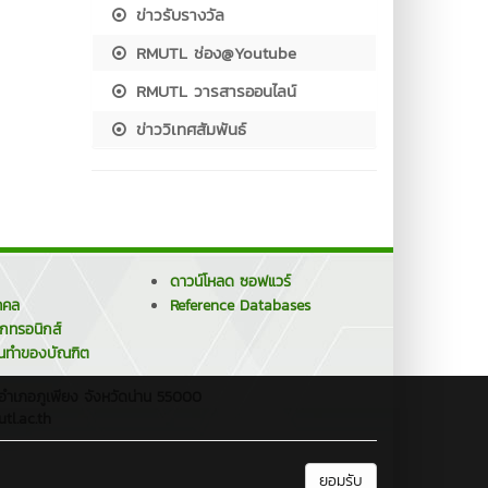
ข่าวรับรางวัล
RMUTL ช่อง@Youtube
RMUTL วารสารออนไลน์
ข่าววิเทศสัมพันธ์
ดาวน์โหลด ซอฟแวร์
คคล
Reference Databases
็กทรอนิกส์
นทำของบัณฑิต
 อำเภอภูเพียง จังหวัดน่าน 55000
tl.ac.th
ยอมรับ