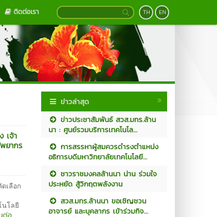
ติดต่อเรา
TH
EN
ข่าวล่าสุด
ข่าวประชาสัมพันธ์ สวส.มทร.ล้าน
นา : ศูนย์รวมบริการเทคโนโล...
ง เจ้า
รัพยากร
การสรรหาผู้สมควรดำรงตำแหน่ง
อธิการบดีมหาวิทยาลัยเทคโนโลยี...
ชาวราชมงคลล้านนา น่าน ร่วมใจ
ประหยัด สู้วิกฤตพลังงาน
ัดเลือก
สวส.มทร.ล้านนา ขอเชิญชวน
โลยี
อาจารย์ และบุคลากร เข้าร่วมกิจ...
นต่อ