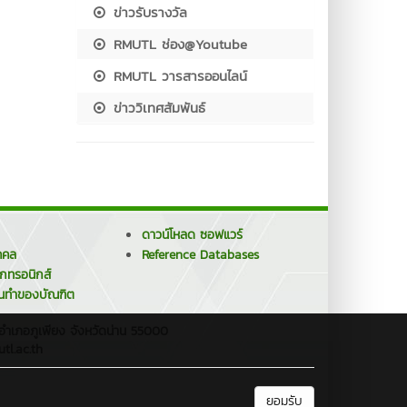
ข่าวรับรางวัล
RMUTL ช่อง@Youtube
RMUTL วารสารออนไลน์
ข่าววิเทศสัมพันธ์
ดาวน์โหลด ซอฟแวร์
คคล
Reference Databases
็กทรอนิกส์
นทำของบัณฑิต
 อำเภอภูเพียง จังหวัดน่าน 55000
tl.ac.th
ยอมรับ