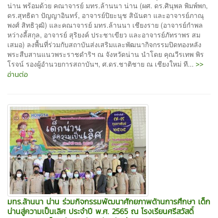
น่าน พร้อมด้วย คณาจารย์ มทร.ล้านนา น่าน (ผศ. ดร.ศินุพล พิมพ์พก,
ดร.สุทธิดา ปัญญาอินทร์, อาจารย์ปิยะนุช สินันตา และอาจารย์ภาณุ
พงศ์ สิทธิวุฒิ) และคณาจารย์ มทร.ล้านนา เชียงราย (อาจารย์กำพล
หว่างลี้สกุล, อาจารย์ สุริยงค์ ประชาเขียว และอาจารย์ภัทราพร สม
เสมอ) ลงพื้นที่ร่วมกับสถาบันส่งเสริมและพัฒนากิจกรรมปิดทองหลัง
พระสืบสานแนวพระราชดำริฯ ณ จังหวัดน่าน นำโดย คุณวีรเทพ พิร
>>
โรจน์ รองผู้อำนวยการสถาบันฯ, ศ.ดร.ชาติชาย ณ เชียงใหม่ ที...
อ่านต่อ
มทร.ล้านนา น่าน ร่วมกิจกรรมพัฒนาศักยภาพด้านการศึกษา เด็ก
น่านสู่ความเป็นเลิศ ประจำปี พ.ศ. 2565 ณ โรงเรียนศรีสวัสดิ์