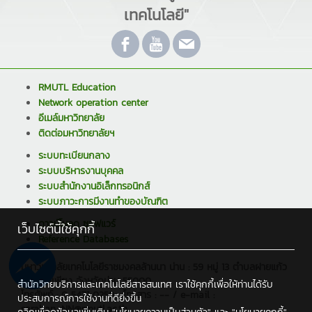
เทคโนโลยี"
RMUTL Education
Network operation center
อีเมล์มหาวิทยาลัย
ติดต่อมหาวิทยาลัยฯ
ระบบทะเบียนกลาง
ระบบบริหารงานบุคคล
ระบบสำนักงานอิเล็กทรอนิกส์
ระบบภาวะการมีงานทำของบัณฑิต
ดาวน์โหลด ซอฟแวร์
เว็บไซต์นี้ใช้คุกกี้
Reference Databases
มหาวิทยาลัยเทคโนโลยีราชมงคลล้านนา น่าน : 59 หมู่ 13 ตำบลฝายแก้ว
อำเภอภูเพียง จังหวัดน่าน 55000
สำนักวิทยบริการและเทคโนโลยีสารสนเทศ เราใช้คุกกี้เพื่อให้ท่านได้รับ
โทรศัพท์ : 0 5471 0259 , โทรสาร : -- / e-mail :
ประสบการณ์การใช้งานที่ดียิ่งขึ้น
saraban_NN@rmutl.ac.th